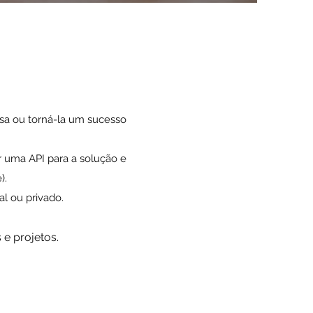
esa ou torná-la um sucesso
r uma API
para a solução e
).
l ou privado.
 e projetos.