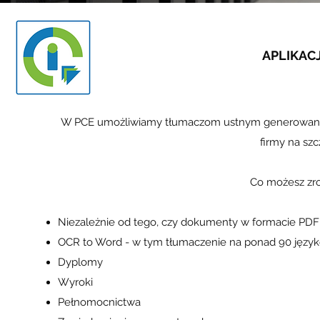
APLIKACJ
W PCE umożliwiamy tłumaczom ustnym generowanie w
firmy na szc
Co możesz zrob
Niezależnie od tego, czy dokumenty w formacie PDF cz
OCR to Word - w tym tłumaczenie na ponad 90 języ
Dyplomy
Wyroki
Pełnomocnictwa