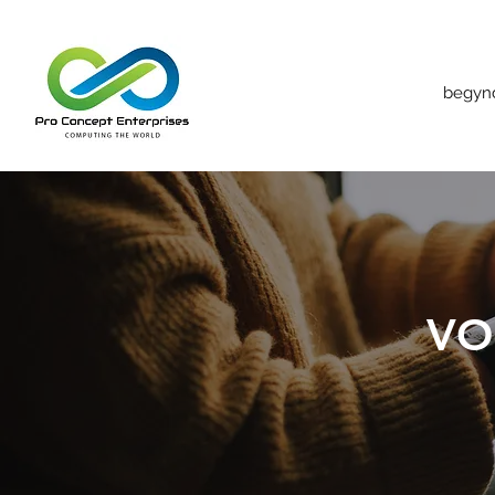
begyn
VO