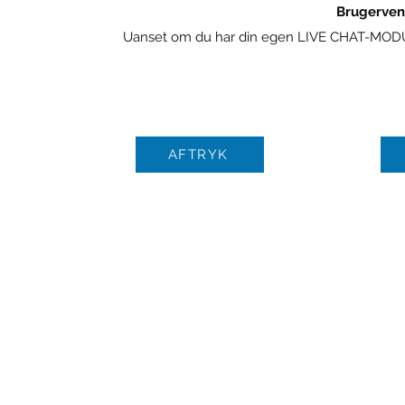
Brugerven
Uanset om du har din egen LIVE CHAT-MODUL e
AFTRYK
© Ophavsret 2021 | Alle rettig
GmbH