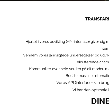
TRANSPARE
Hjertet i vores udvikling (API-interface) giver dig
inter
Gennem vores langsigtede undersøgelser og udvikli
eksisterende chatm
Kommuniker over hele verden på dit modersmål -
Bedste maskine, internat
Vores API (interface) kan brug
Vi har den optimale l
DIN