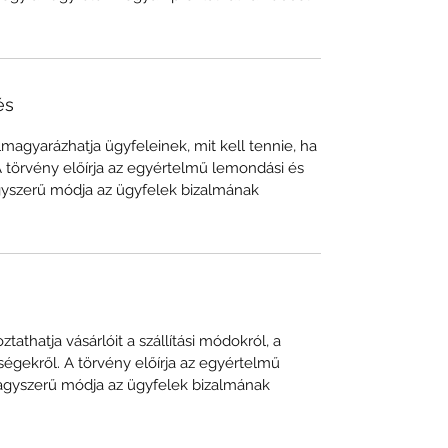
és
lmagyarázhatja ügyfeleinek, mit kell tennie, ha
A törvény előírja az egyértelmű lemondási és
agyszerű módja az ügyfelek bizalmának
oztathatja vásárlóit a szállítási módokról, a
tségekről. A törvény előírja az egyértelmű
 nagyszerű módja az ügyfelek bizalmának