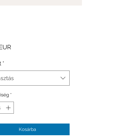
Ár
 EUR
t
*
asztás
iség
*
Kosárba