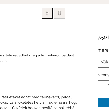
7,50
mére
 részleteket adhat meg a termékéről, például
okat.
Vál
Menny
i részleteket adhat meg termékéről, például
okat. Ez a tökéletes hely annak leírására, hogy
hogy az ügyfelek hogyan profitálhatnak ebből