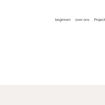
beginnen
over ons
Projec