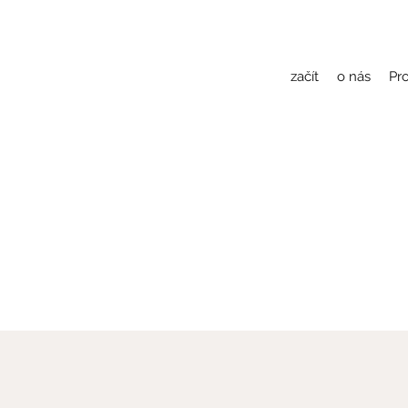
začít
o nás
Pro