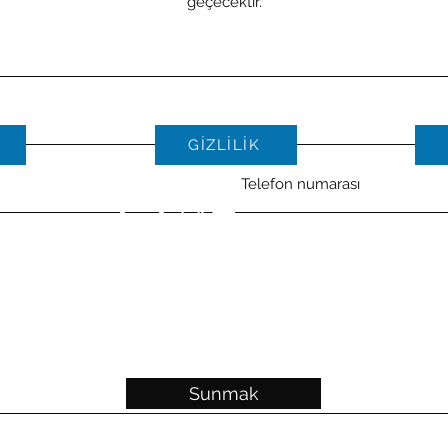
geçecektir.
GİZLİLİK
if hakkı 2021 | Tüm Hakları Saklıdır | Pro Concept Enterprises Gm
Sunmak