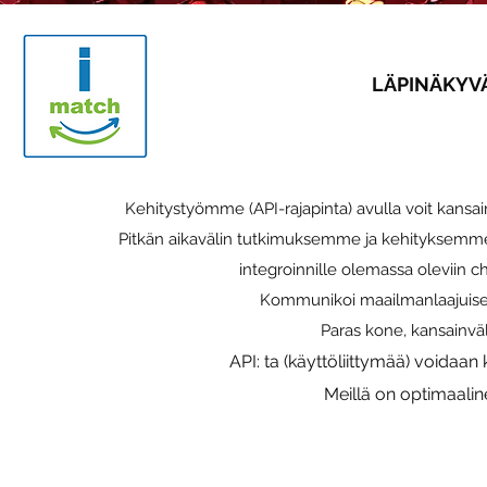
LÄPINÄKYVÄ 
Kehitystyömme (API-rajapinta) avulla voit kansain
Pitkän aikavälin tutkimuksemme ja kehityksemm
integroinnille olemassa oleviin c
Kommunikoi maailmanlaajuisesti ä
Paras kone, kansainväl
API: ta (käyttöliittymää) voidaan
Meillä on optimaalinen