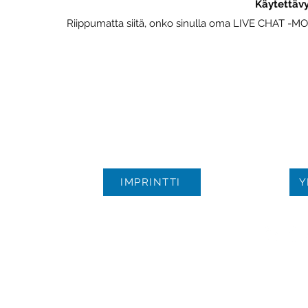
Käytettävy
Riippumatta siitä, onko sinulla oma LIVE CHAT -MOD
IMPRINTTI
Y
© Tekijänoikeus 2021 | Kaikki o
GmbH