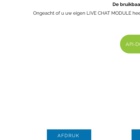
De bruikbaa
Ongeacht of u uw eigen LIVE CHAT MODULE heeft 
API-
AFDRUK