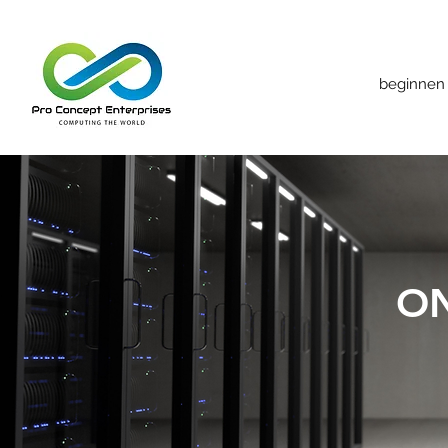
beginnen
ON