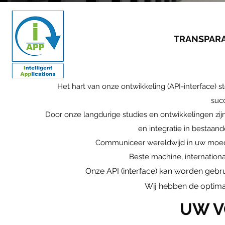
TRANSPARAN
Het hart van onze ontwikkeling (API-interface) ste
suc
Door onze langdurige studies en ontwikkelingen zij
en integratie in bestaan
Communiceer wereldwijd in uw moedert
Beste machine, internation
Onze API (interface) kan worden gebru
Wij hebben de optimal
UW V