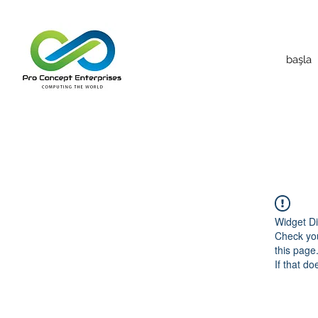
başla
Widget Di
Check you
this page
If that do