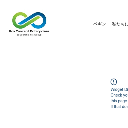
ベギン
私たち
Widget Di
Check you
this page
If that do