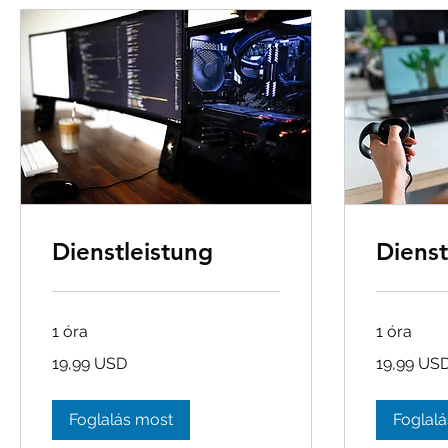
Dienstleistung
Dienst
1 óra
1 óra
19,99
19,99
19,99 USD
19,99 US
USA-
USA-
dollár
dollár
Foglalás most
Foglal