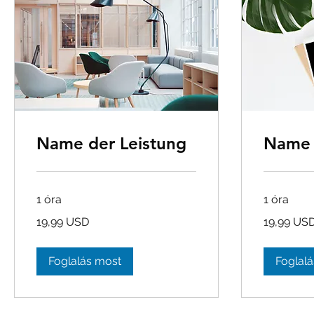
Name der Leistung
Name 
1 óra
1 óra
19,99
19,99
19,99 USD
19,99 US
USA-
USA-
dollár
dollár
Foglalás most
Foglal