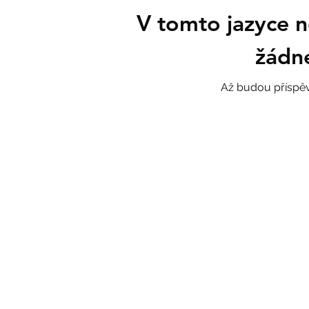
V tomto jazyce n
žádn
Až budou příspěvk