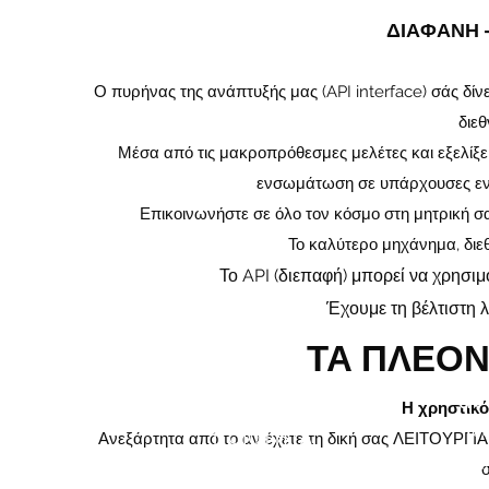
ΔΙΑΦΑΝΗ -
Ο πυρήνας της ανάπτυξής μας (API interface) σάς δίνε
διε
Μέσα από τις μακροπρόθεσμες μελέτες και εξελίξ
ενσωμάτωση σε υπάρχουσες ενό
Επικοινωνήστε σε όλο τον κόσμο στη μητρική σας
Το καλύτερο μηχάνημα, διε
Το API (διεπαφή) μπορεί να χρησιμ
Έχουμε τη βέλτιστη λ
ΤΑ ΠΛΕΟ
4-7x καλύτερα
αν
Η χρηστικό
ΜΕΤΑΦΡΑΣΗ
μ
ΠΟΙΟΤΗΤΑ
Ανεξάρτητα από το αν έχετε τη δική σας ΛΕΙΤΟΥΡΓΙ
(
σύμφωνα με το BLEU SCORE
)
Τοπ