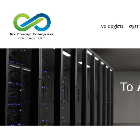
να αρχίσει
σχετ
Το 