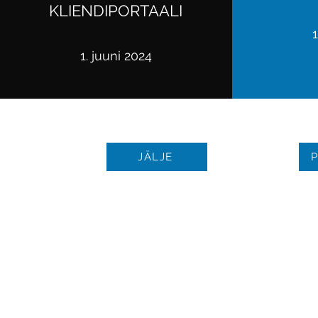
KLIENDIPORTAALI
1
1. juuni 2024
JÄLJE
© Autoriõigus 2021 | Kõik õigu