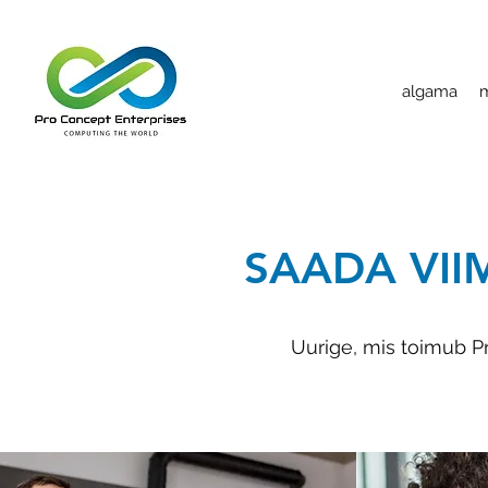
algama
m
SAADA VII
Uurige, mis toimub 