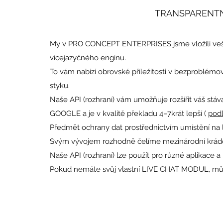
TRANSPARENTNÍ
My v PRO CONCEPT ENTERPRISES jsme vložili vešk
vícejazyčného enginu.
To vám nabízí obrovské příležitosti v bezprobl
styku.
Naše API (rozhraní) vám umožňuje rozšířit váš stáv
GOOGLE a je v kvalitě překladu 4–7krát lepší (
pod
Předmět ochrany dat prostřednictvím umístění na l
Svým vývojem rozhodně čelíme mezinárodní krádež
Naše API (rozhraní) lze použít pro různé aplikace a 
Pokud nemáte svůj vlastní LIVE CHAT MODUL, mů